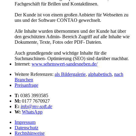
Fachgeschäft für Brillen und Kontaktlinsen.
Der Kunde ist von einem großen Anbieter für Webseiten zu
uns und der Software CONTAO gewechselt.
Alle Inhalte wurden übernommen und der Kunde hat über
den geschützten Admin- Bereich Zugriff auf alle Inhalte wie
Dokumente, Texte, Fotos oder PDF- Dateien.
Auch grundlegende und wichtige Inhalte für die
Suchmaschinen- Optimierung (SEO) sind darüber machbar.
Internet:
www.sehenswert-sandesneben.de/
Weitere Referenzen:
als Bildergalerie
,
alphabetisch
,
nach
Branchen
Preisanfrage
T:
0385 3993585
M:
0177 7670927
E:
info@mv-soft.de
W:
WhatsApp
Impressum
Datenschutz
Rechtshinweise