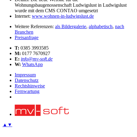
Wohnungsbaugenossenschaft Ludwigslust in Ludwigslust
wurde mit dem CMS CONTAO umgesetzt
Internet:
www.wohnen-in-ludwigslust.de
Weitere Referenzen:
als Bildergalerie
,
alphabetisch
,
nach
Branchen
Preisanfrage
T:
0385 3993585
M:
0177 7670927
E:
info@mv-soft.de
W:
WhatsApp
Impressum
Datenschutz
Rechtshinweise
Fernwartung
▲
▼